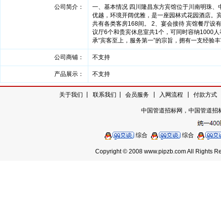
公司简介：
一、基本情况 四川隆昌东方宾馆位于川南明珠、
优越，环境开阔优雅，是一座园林式花园酒店。宾馆始
共有各类客房168间。 2、宴会接待 宾馆餐厅
议厅6个和贵宾休息室共1个，可同时容纳1000
承“宾客至上，服务第一”的宗旨，拥有一支经验
公司商铺：
不支持
产品展示：
不支持
|
|
|
|
关于我们
|
联系我们
会员服务
入网流程
付款方式
中国管道招标网，中国管道招
综合
综合
Copyright © 2008 www.pipzb.com Al